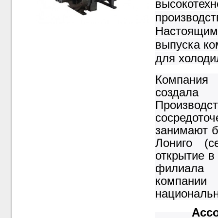
высокоте
произво
Настоящим 
выпуска ко
для
холоди
Компания 
создала
Производс
сосредоточ
занимают б
Лониго (с
открытие в
филиала 
компании
национальн
Асс