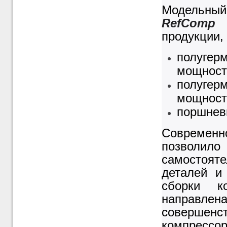
Мод
RefComp
п
продукции, 
полуге
мощность
полуге
мощность
поршнев
Современн
позволи
самостоя
деталей и
сборки ко
направл
совершен
компрессо