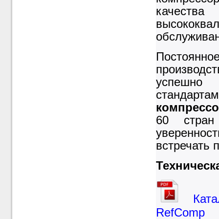
качес
высокок
обслуживан
Постоянн
производс
успешно 
стандарт
компресс
60 стран
уверенност
встречать 
Техническ
Кат
RefComp